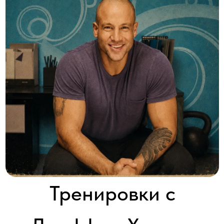
Тренировки с
Джеффом Халеви
Workout From Within
2013-2015 │ США │ HD │ 4 серии x 30'
Смотреть
Фитнес-гуру Джефф Халеви поделится секретами, покажет, как
ловко превратить предметы домашнего обихода в удобные
приспособления для фитнеса.