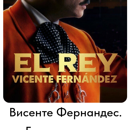
Висенте Фернандес.
Голос легенды.
VICENTE FERNANDEZ, the voice, the legend
2022 │ Колумбия │ HD │ 36 серии x 60'
Смотреть
Жизнь Висенте Фернандеса, знаменитого мексиканского
певца, которого весь мир знает как Ченте, а также «Эль Идоло
де Мехико» (кумир Мексики), началась в Гвадалахаре, и была
полна нужд и лишений. Икона музыки ранчера, он предстанет