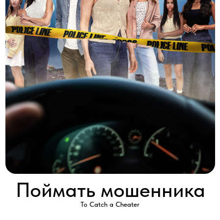
Поймать мошенника
To Catch a Cheater
2026 │ Канада │ HD │ 90 минут
Смотреть
Безобидная игра в один момент может превратиться в
смертельно опасную!
Три матери оказываются втянутыми в мир, полный подозрений,
где каждая тайна является угрозой, а стремление к
справедливости будет стоить им слишком дорого.