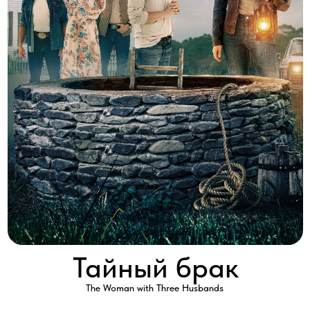
Тайный брак
The Woman with Three Husbands
2025 │ Канада │ HD │ 90 минут
Смотреть
Натали обеспокоена тем, что ее впечатлительный брат стал
частью изолированной от всех полиандрической семьи.
Она начинает расследование в отношении своих новых
«родственников» и обнаруживает, что это сплоченная семья,
где все поддерживают друг друга, однако странная смерть
одного из «братьев-мужей» Маркуса заставляет Натали понять,