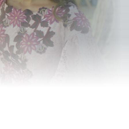
отерявшей свою
вернуть свою