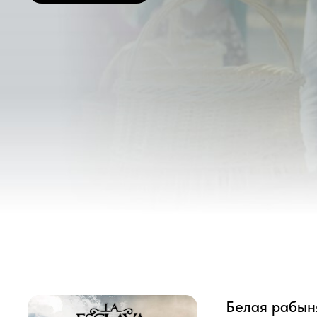
Белая рабыня
“Белая рабыня”, потому чт
семью. Повзрослев, она по
любовь Мигеля.