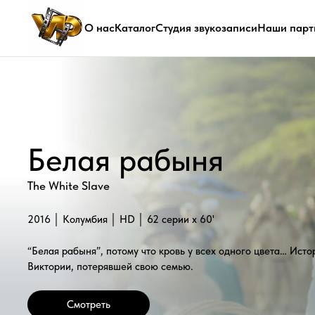
О нас
Каталог
Студия звукозаписи
Наши парт
Белая рабыня
The White Slave
2016 │ Колумбия │ HD │ 62 серии x 60'
“Белая рабыня”, потому что кровь у всех одного цвета… История рас
Виктории, потерявшей свою семью.
Смотреть