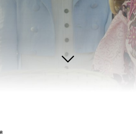
о кровь у всех одного цвета… История рассказывает о девочке Виктории, п
едет в Америку как госпожа Маркиза и сделает все, чтобы найти родных и 