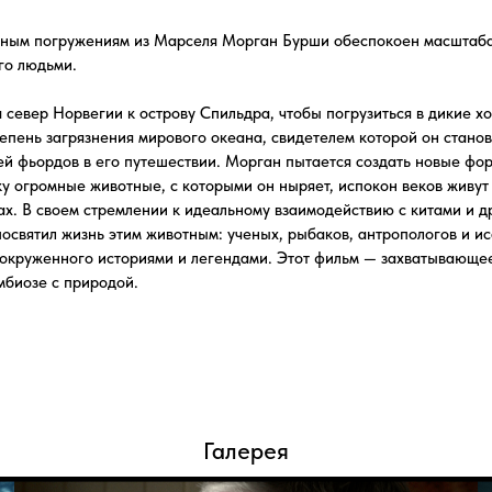
агрязнения мирового океана, свидетелем которой он становится, контрастир
ов в его путешествии. Морган пытается создать новые формы отношений с
ные животные, с которыми он ныряет, испокон веков живут в темном океан
оем стремлении к идеальному взаимодействию с китами и другими обитател
ил жизнь этим животным: ученых, рыбаков, антропологов и исследователей т
ного историями и легендами. Этот фильм — захватывающее путешествие в 
с природой.
Галерея