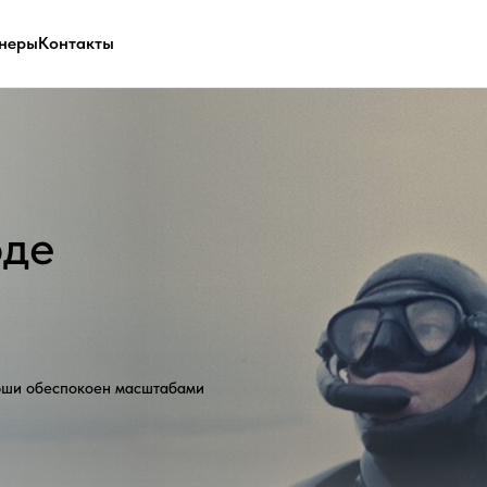
неры
Контакты
спокоен масштабами