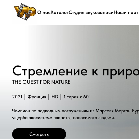
О нас
Каталог
Студия звукозаписи
Наши парт
Стремление к природе
THE QUEST FOR NATURE
2021 │ Франция │ HD │ 1 серия x 60'
Чемпион по подводным погружениям из Марселя Морган Бурши обе
ущерба экосистеме планеты, наносимого людьми.
Смотреть