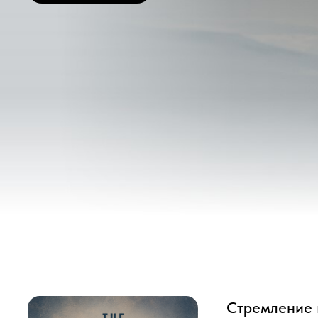
Стремление к при
Чемпион по подводным пог
планеты, наносимого людь
Он отправляется на север 