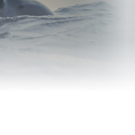
системе
поисках