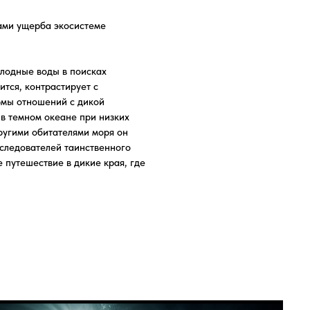
ует с
 дикой
е при низких
ями моря он
аинственного
дикие края, где