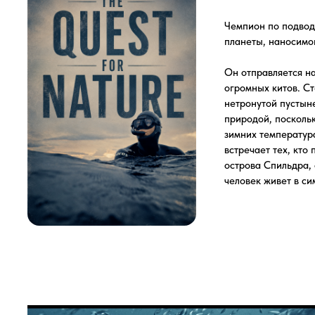
огромных китов. Степень з
нетронутой пустыней фьорд
природой, поскольку огром
зимних температурах. В св
встречает тех, кто посвят
острова Спильдра, окружен
человек живет в симбиозе 