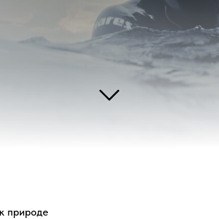
роде
ружениям из Марселя Морган Бурши обеспокоен масштабами ущерба эко
ми.
Норвегии к острову Спильдра, чтобы погрузиться в дикие холодные воды в 