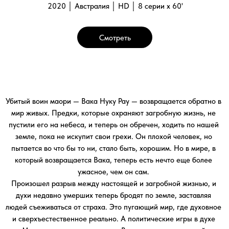
Произошел разрыв между настоящей и загробной жизнью, и
духи недавно умерших теперь бродят по земле, заставляя
людей съеживаться от страха. Это пугающий мир, где духовное
и сверхъестественное реально. А политические игры в духе
Макиавелли — это данность. Вака сходится с молодой
женщиной Меэ, которая становится его протеже и его
моральным компасом.
Она учит его думать и сопереживать, а он наставляет ее на
путь воина. Вместе онистремятся найти того, кто «сломал мир»
и нарушил привычный порядок вещей. Но Меэ также выступает
против условностей своей культуры, где ее брат является
лидером племени и явно борется с этим новым миром, питая
глубокое недоверие к Ваке и его растущим отношениям с Меэ.
Призрак матери, Турика, является Ваке в жутких видениях,
которые предлагают ему подсказки о пути к искуплению.
Галерея