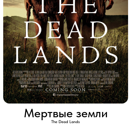
Мертвые земли
The Dead Lands
2020 │ Австралия │ HD │ 8 серии x 60'
Смотреть
Убитый воин маори — Вака Нуку Рау — возвращается обратно в
мир живых. Предки, которые охраняют загробную жизнь, не
пустили его на небеса, и теперь он обречен, ходить по нашей
земле, пока не искупит свои грехи. Он плохой человек, но
пытается во что бы то ни, стало быть, хорошим. Но в мире, в
который возвращается Вака, теперь есть нечто еще более
ужасное, чем он сам.