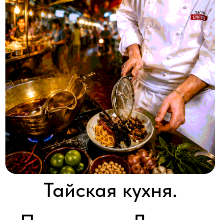
Тайская кухня.
Программа Дэвида
Томпсона
Thai street food with David Thompson
2014 │ АВ+встралия │ HD │ 13 серий x 30'
Смотреть
Дэвид Томпсон, знаменитый путешественник и знаток Тайланда,