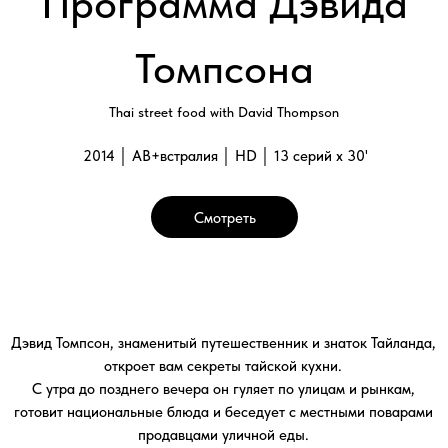
откроет вам секреты тайской кухни.
С утра до позднего вечера он гуляет по улицам и рынкам,
готовит национальные блюда и беседует с местными поварами
продавцами уличной еды.
Вы узнаете, из чего готовят самые знаменитые тайские
деликатесы.
Программа «Тайская кухня» расскажет вам об удивительном
мире азиатской кулинарии. Еда является важным аспектом
тайской культуры, и в компании Дэвида вы узнаете, как
завтракают, обедают, ужинают и перекусывают тайцы. Вы
проведете тринадцать удивительных дней в мире тайской
кухни.