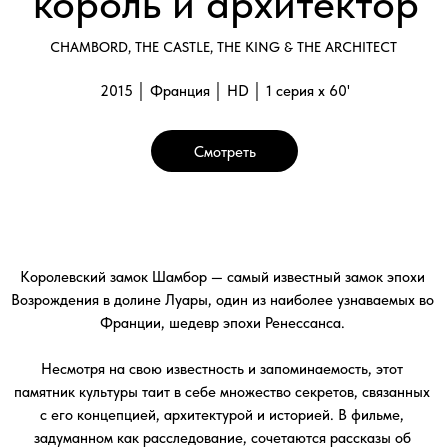
Несмотря на свою известность и запоминаемость, этот
памятник культуры таит в себе множество секретов, связанных
с его концепцией, архитектурой и историей. В фильме,
задуманном как расследование, сочетаются рассказы об
археологических открытиях и интервью с исследователями,
помогающими узнать истинную историю, стоящую за мифами.
Театрализованные сцены перенесут зрителя во французский
двор времен Франциска I, правление которого началось пять
столетий назад. С 1981 года замок Шамбор внесён в список
всемирного достояния ЮНЕСКО и полностью соответствует
своему девизу, как гласят исторические документы — «чтобы
Бог с высоты неба видел королевскую мощь».
Галерея