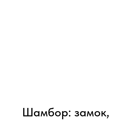
Шамбор: замок,
король и архитектор
CHAMBORD, THE CASTLE, THE KING & THE ARCHITECT
2015 │ Франция │ HD │ 1 серия x 60'
Смотреть
Королевский замок Шамбор — самый известный замок эпохи
Возрождения в долине Луары, один из наиболее узнаваемых во
Франции, шедевр эпохи Ренессанса.