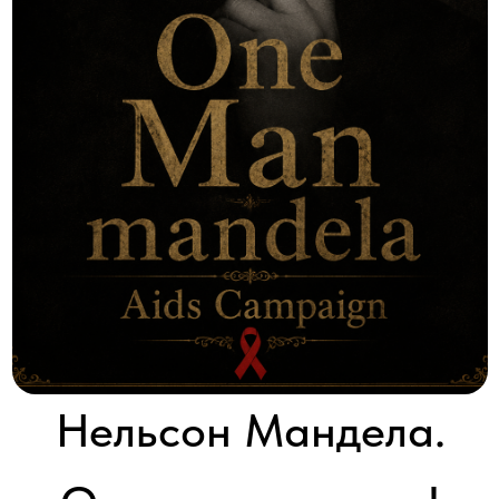
Нельсон Мандела.
Один в поле воин!
One Manmandela Aids Campaign
2010 │ Австралия │ SD │ 1 серия x 60'
Смотреть
Нельсон Мандела — ярчайший пример того, что может сделать
один человек, чтобы изменить мир.
Выросший при режиме апартеида, он всю свою жизнь боролся