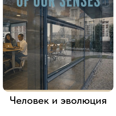
Человек и эволюция
чувств
HUMAN + : THE FUTURE OF OUR SENSES
2019 │ Франция │ HD │ 5 серий x 60'
Смотреть
Научная фантастика становится реальностью!
Новейшие технологии для улучшения и восстановления чувств
человека делают невероятные вещи – они могут изменять то,