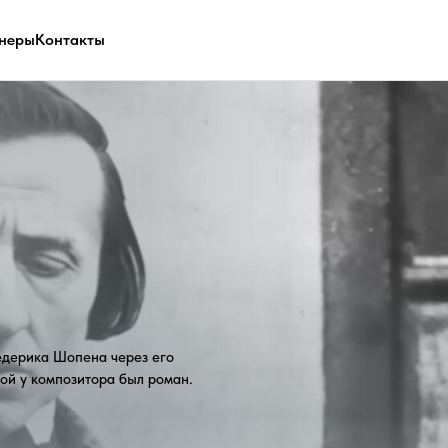
неры
Контакты
 Шопена через его
мпозитора был роман.