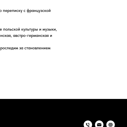
ерманская и
ановлением