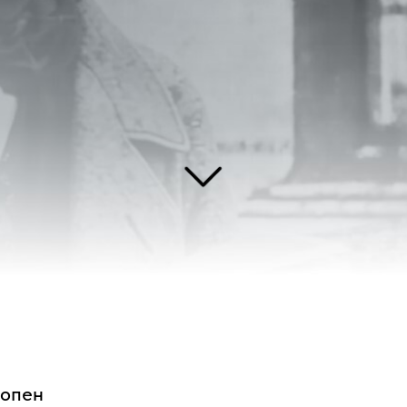
личности, творчестве и жизни Фредерика Шопена через его переписку с ф
с которой у композитора был роман.
 в деревне Желязо́ва-Во́ля, недалеко от Варшавы. Но кроме польской куль