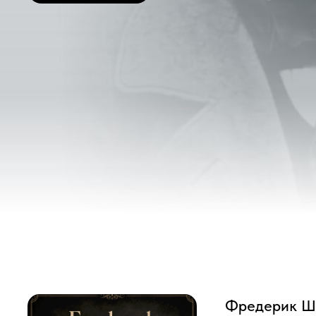
Фредерик Шопен
Фильм рассказывает нам о 
писательницей Жорж Санд, 
Шопен (1810-1849) родился