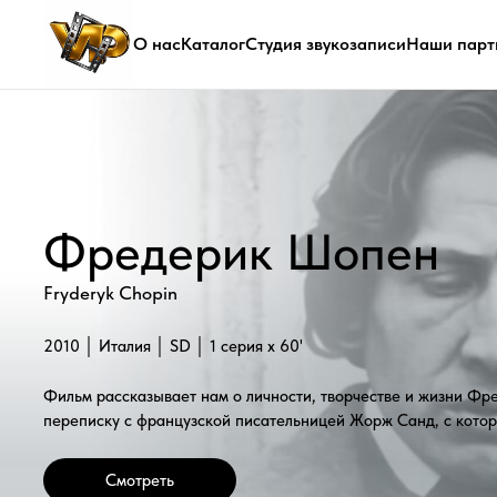
О нас
Каталог
Студия звукозаписи
Наши парт
Фредерик Шопен
Fryderyk Chopin
2010 │ Италия │ SD │ 1 серия x 60'
Фильм рассказывает нам о личности, творчестве и жизни Фредерика
переписку с французской писательницей Жорж Санд, с которой у ко
Смотреть