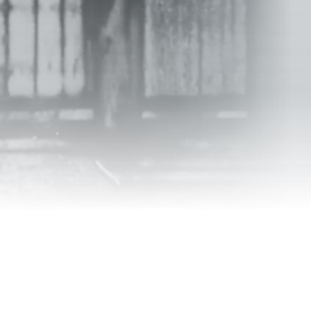
ранцузской
туры и музыки,