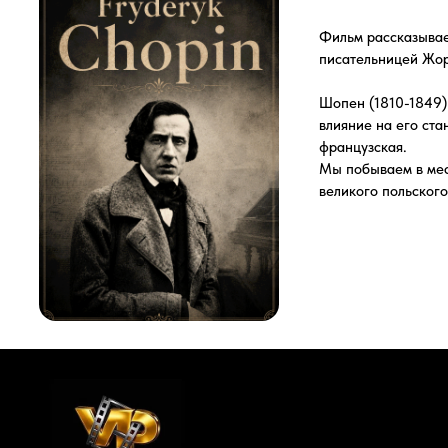
влияние на его становлени
французская.
Мы побываем в местах, кот
великого польского и евро