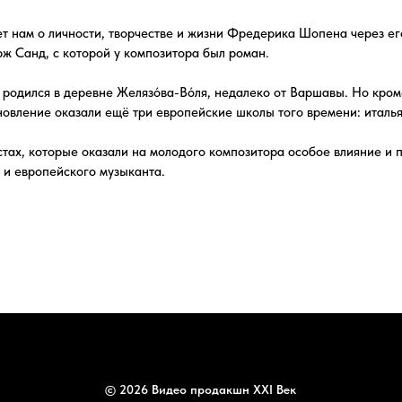
е оказали ещё три европейские школы того времени: итальянская, австро-г
орые оказали на молодого композитора особое влияние и проследим за ст
пейского музыканта.
© 2026 Видео продакшн XXI Век