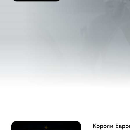
Короли Европы: п
Известный британский исто
внутри кланов викингов, ан
Когда король Эдвард Испов