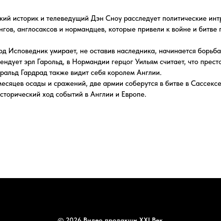
рл Гарольд, в Нормандии герцог Уильям считает, что престол обещан ему, 
ардрад также видит себя королем Англии.
сады и сражений, две армии соберутся в битве в Сассексе 14 октября 1066
ский ход событий в Англии и Европе.
© 2026 Видео продакшн XXI Век