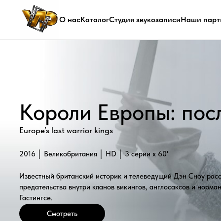
О нас
Каталог
Студия звукозаписи
Наши парт
Короли Европы: после
Europe’s last warrior kings
2016 │ Великобритания │ HD │ 3 серии x 60'
Известный британский историк и телеведущий Дэн Сноу расследует 
предательства внутри кланов викингов, англосаксов и нормандцев, к
Гастингсе.
Смотреть