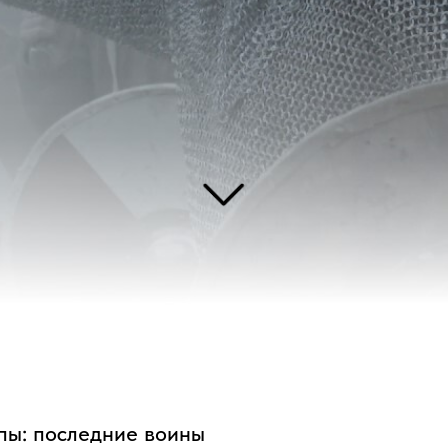
оследние воины
рик и телеведущий Дэн Сноу расследует политические интриги, драмы и п
глосаксов и нормандцев, которые привели к войне и битве при Гастингсе.
едник умирает, не оставив наследника, начинается борьба за Английскую 