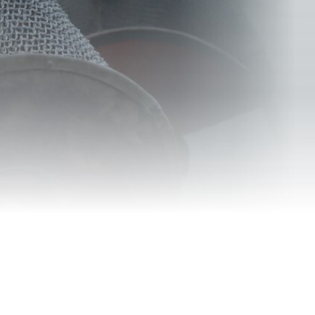
редательства
корону. В самой