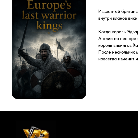
Англии на нее претендует э
король викингов Харальд Г
После нескольких месяцев о
навсегда изменит историче