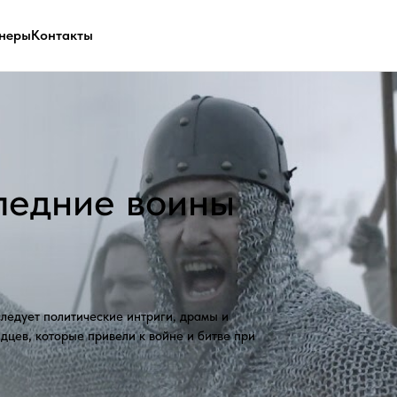
неры
Контакты
дние воины
политические интриги, драмы и
оторые привели к войне и битве при