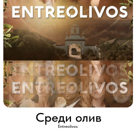
Среди олив
Entreolivos
2013 │ Испания │ HD │ 26 серии x 60'
Смотреть
Это история трех женщин, покоривших современный мир.
Это история традиций и культур Старого и Нового света.
Это история семейного бизнеса, связавшего знойную
Андалусию и жаркую Мексику.
Драгоценное «жидкое золото» — оливковое масло становится
предлогом и предметом настоящих страстей, охвативших всех