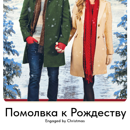
Помолвка к Рождеству
Engaged by Christmas
2024 │ Канада │ HD │ 90 минут
Смотреть
Зои отправляет письмо в рубрику советов «Дорогая Адора» с
просьбой помочь спасти отношения перед праздниками.
Она применяет совет на практике, и это приводит к
катастрофе: её парень расстаётся с ней! Когда она находит
Дорогую Адору, чтобы поговорить с ней, она обнаруживает,
что это на самом деле мужчина.