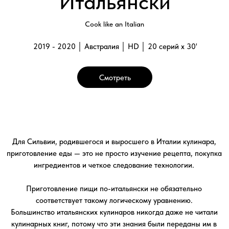
Приготовление пищи по-итальянски не обязательно
соответствует такому логическому уравнению.
Большинство итальянских кулинаров никогда даже не читали
кулинарных книг, потому что эти знания были переданы им в
качестве приданого матерями или бабушками.
Это и тонкости замеса теста, и понимание того, какую муку
лучше всего использовать для каждого конкретного блюда,
почему сушеные макароны лучше свежих при приготовлении
соуса Вонголе… Если у вас нет такой роскоши, как итальянская
бабуля на связи – не отчаивайтесь!
Предоставьте возможность Сильвии Коллока, кулинарному
писателю и домашнему повару, знающей, что такое настоящая
итальянская еда, взять вас за руку и отвести в мир итальянской
домашней кулинарии!