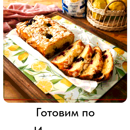
Готовим по
Итальянски
Cook like an Italian
2019 - 2020 │ Австралия │ HD │ 20 серий x 30'
Смотреть
Для Сильвии, родившегося и выросшего в Италии кулинара,
приготовление еды — это не просто изучение рецепта, покупка
ингредиентов и четкое следование технологии.