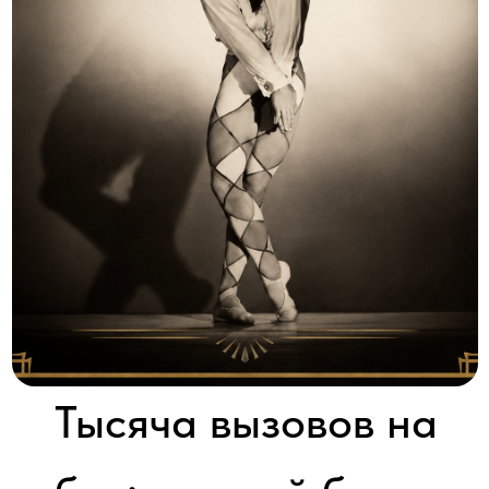
Тысяча вызовов на
бис: русский балет
A Thousand Encores
2009 │ Австралия │ SD │ 1 серия x 60'
Смотреть
Невероятное смешение хореографии, музыки и дизайна,
воплощенное в одном жанре, впервые было задумано и
описано великим Вагнером.