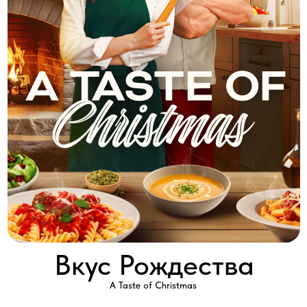
Вкус Рождества
A Taste of Christmas
2020 │ Канада │ HD │ 90 минут
Смотреть
Натали узнает, что ее кузина Франческа вынуждена отменить
открытие своего нового итальянского ресторана в канун
Рождества.
Натали сочувствует всем гостям, которые планировали
присутствовать, и решает взять всё в свои руки.