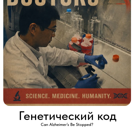
Генетический код
Can Alzheimer’s Be Stopped?
2016 │ США │ HD │ 1 серия x 60'
Смотреть
Что является причинами генетически заболеваний, как можно
избежать их, что поможет облегчить состояние больных?
Современная медицина начинает находить ответы на эти
вопросы. Теперь врачи-генетики помогают пациентам с
редкими заболеваниями, меняя их жизнь к лучшему.