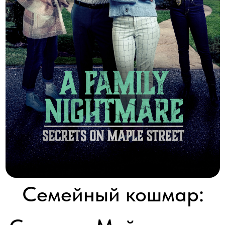
Семейный кошмар:
Секреты Мейпл-стрит
A Family Nightmare: Secrets on Maple Street
2024 │ Канада │ HD │ 90 минут
Смотреть
Вернувшись утром домой на Мейпл-стрит после алкогольной
вечеринки, старшеклассница Бриттани внезапно теряет
сознание от удара невидимого злоумышленника.