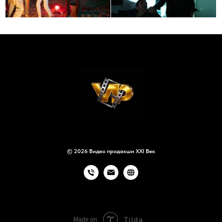
© 2026 Видео продакшн XXI Век
Tilda
Made on