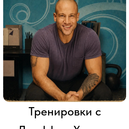
Тренировки с
Джеффом Халеви
Workout From Within
2013-2015 │ США │ HD │ 4 серии x 30'
Смотреть
Фитнес-гуру Джефф Халеви поделится секретами, покажет, как
ловко превратить предметы домашнего обихода в удобные
приспособления для фитнеса.