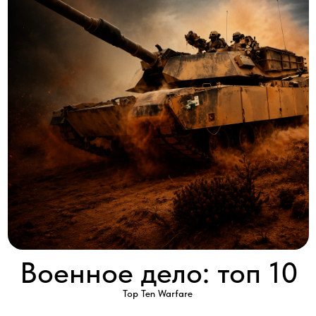
Военное дело: топ 10
Top Ten Warfare
2015 │ Великобритания │ HD │ 10 серий x 60'
Смотреть
Рассказ об истории и развитии военного дела в современном
мире.
От легендарного Спитфайра до бомбардировщиков-невидимок
во время второго иракского конфликта — каждая из 10 серий
рассказывает историю о конфликтах 20-го и 21-го века. Это
широкий научный взгляд на популярный раздел современной