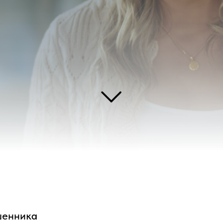
ка
мент может превратиться в смертельно опасную!
янутыми в мир, полный подозрений, где каждая тайна является угрозой, а с
ть им слишком дорого.