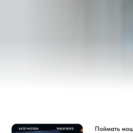
Поймать мошенни
Безобидная игра в один мо
Три матери оказываются вт
справедливости будет стои