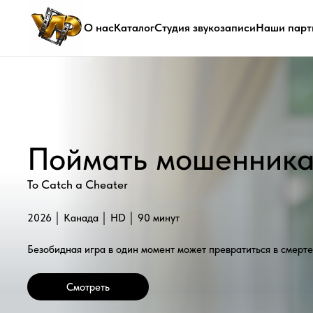
О нас
Каталог
Студия звукозаписи
Наши парт
Поймать мошенника
To Catch a Cheater
2026 │ Канада │ HD │ 90 минут
Безобидная игра в один момент может превратиться в смертельно оп
Смотреть