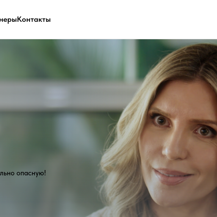
неры
Контакты
асную!