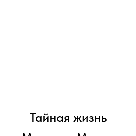
Тайная жизнь
Мэрилин Монро
THE SECRET LIFE OF MARILYN MONROE
2017 │ США │ HD │ 2 серии x 120'
Смотреть
История жизни великой Мэрилин Монро сквозь призму тайн и
скандалов.