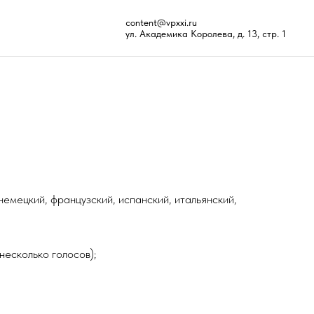
content@vpxxi.ru
ул. Академика Королева, д. 13, стр. 1
цузский, испанский, итальянский,
сов);
ическое качество перевода и озвучания. А