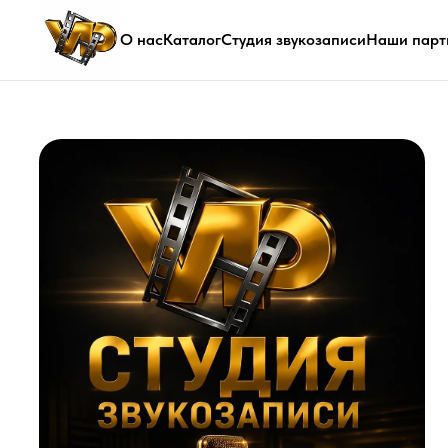
О нас
Каталог
Студия звукозаписи
Наши парт
Сту
Пр
Пере
швед
Инди
Возм
Запи
Пере
Пере
Глав