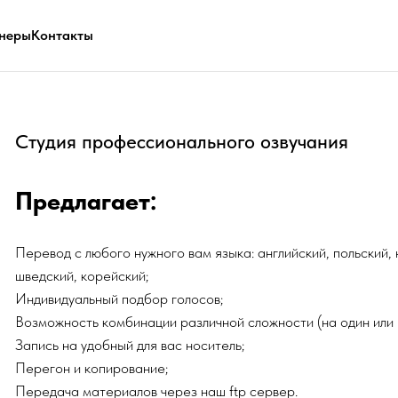
неры
Контакты
дия профессионального озвучания
едлагает:
вод с любого нужного вам языка: английский, польский, немецкий, фран
ский, корейский;
видуальный подбор голосов;
ожность комбинации различной сложности (на один или несколько голо
сь на удобный для вас носитель;
гон и копирование;
дача материалов через наш ftp сервер.
ным критерием нашей работы является высокое художественное и техн