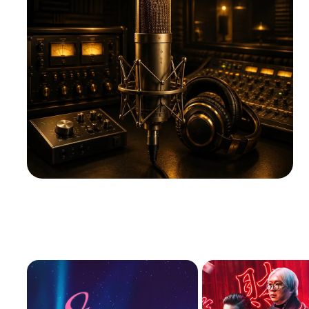
такж
Пост
Филь
пред
Связ
Теле
Почт