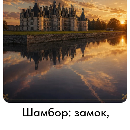
Шамбор: замок,
король и архитектор
CHAMBORD, THE CASTLE, THE KING & THE ARCHITECT
2015 │ Франция │ HD │ 1 серия x 60'
Смотреть
Королевский замок Шамбор — самый известный замок эпохи
Возрождения в долине Луары, один из наиболее узнаваемых во
Франции, шедевр эпохи Ренессанса.