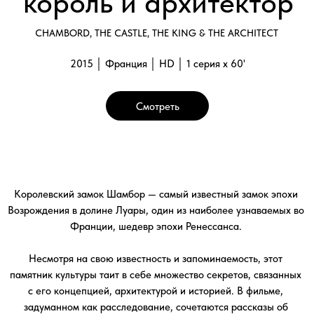
Несмотря на свою известность и запоминаемость, этот
памятник культуры таит в себе множество секретов, связанных
с его концепцией, архитектурой и историей. В фильме,
задуманном как расследование, сочетаются рассказы об
археологических открытиях и интервью с исследователями,
помогающими узнать истинную историю, стоящую за мифами.
Театрализованные сцены перенесут зрителя во французский
двор времен Франциска I, правление которого началось пять
столетий назад. С 1981 года замок Шамбор внесён в список
всемирного достояния ЮНЕСКО и полностью соответствует
своему девизу, как гласят исторические документы — «чтобы
Бог с высоты неба видел королевскую мощь».
Галерея