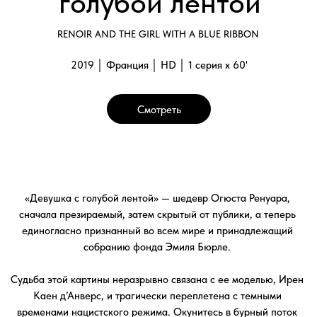
Судьба этой картины неразрывно связана с ее моделью, Ирен
Каен д’Анверс, и трагически переплетена с темными
временами нацистского режима. Окунитесь в бурный поток
путешествия по миру этого произведения искусства и откройте
для себя прелесть ранних лет творчества Ренуара!
Галерея