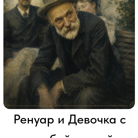
Ренуар и Девочка с
голубой лентой
RENOIR AND THE GIRL WITH A BLUE RIBBON
2019 │ Франция │ HD │ 1 серия x 60'
Смотреть
«Девушка с голубой лентой» — шедевр Огюста Ренуара,
сначала презираемый, затем скрытый от публики, а теперь
единогласно признанный во всем мире и принадлежащий
собранию фонда Эмиля Бюрле.