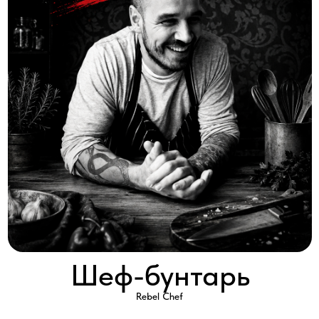
Шеф-бунтарь
Rebel Chef
2019 │ Великобритания │ HD │ 1 серия x 60'
Смотреть
Гэри Ашер — не совсем обычный шеф-повар. Он — звезда
Твиттера, он — ломающий правила жанра шеф-повар нового
поколения, который специализируется на открытии ресторанов
в таких местах, где никто другой не осмеливается.
Работая с огненной энергией, он любит нарушать условности
высокой кухни, открывая заведения, в которых обычным людям,