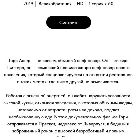
независимо от возраста, расы или дохода, подают
необыкновенную еду. В этом документальном фильме Гэри
отправляется в Прескот, недалеко от Ливерпуля, в бедный и
заброшенный район с высокой безработицей и полным
отсутствием инвестиций. Он снимает для проекта старую
букмекерскую контору и пытается вернуть местным жителям
чувство гордости за этот район, и дать им попробовать что-то,
чего они никогда не видели. Сможет ли непоколебимая вера
Гэри в силу еды и его горячее сердце преуспеть в том, чтобы
изменить этот город? Увидим, когда он пройдет все испытания!