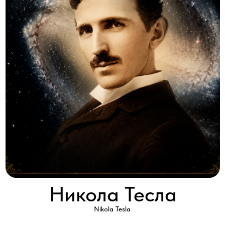
Никола Тесла
Nikola Tesla
2012 │ Франция │ HD │ 1 серия x 60'
Смотреть
Его жизнь это триллер о науке, власти и деньгах.
Однажды он привёл своими опытами в ужас жителей Нью-
Йорка. Многие считают, что «тунгусский метеорит», — дело его
рук. Он уверял, что нашёл бесплатный, неисчерпаемый
источник энергии для человечества. История гениального
учёного, оставившего после себя не меньше тайн и загадок чем