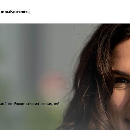
неры
Контакты
Рождество из-за зимней