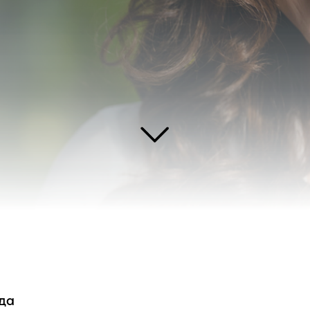
ьница детей, не может поехать домой на Рождество из-за зимней метели.
, она хочет научить своих воспитанниц вместе с их очаровательным дядей
здать идеальное Рождество в неожиданной ситуации?