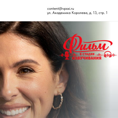
content@vpxxi.ru
ул. Академика Королева, д. 13, стр. 1