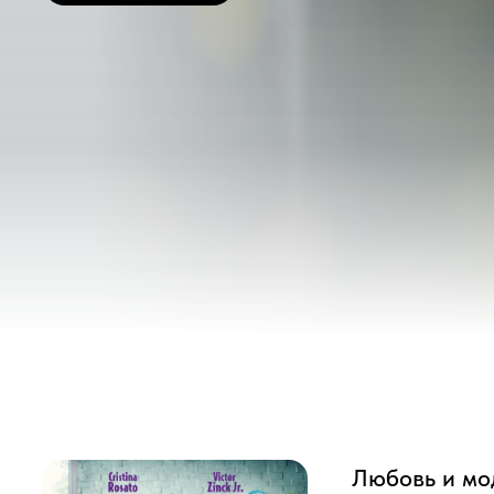
Любовь и мода
Кейли, молодая воспитател
Несмотря на разочарование
Рождества. Возможно ли со