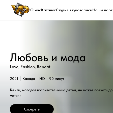
О нас
Каталог
Студия звукозаписи
Наши парт
Любовь и мода
Love, Fashion, Repeat
2021 │ Канада │ HD │ 90 минут
Кейли, молодая воспитательница детей, не может поехать домой на 
метели.
Смотреть