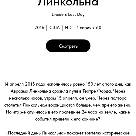
Но что же случилось в его последние 24 часа на земле, какие
события привели к его кончине?
«Последний день Линкольна» покажет зрителю исторические
сокровища – костюм и шляпу Линкольна, которую были на нем
в театре Форда, пистолет Джона Уилкса Бута и даже лоскут
женского платья, пропитанного кровью Линкольна. С момента,
изменившего историю, когда убийца Джон Уилкс Бут узнает, что
Линкольн будет присутствовать на спектакле, до момента, когда
спусковой крючок нажат, программа следит за последними
часами жизни президента.
Для Линкольна день 14 апреля 1865 года был судьбоносным.
Только что закончились четыре жестоких года войны. Он полон
надежд на счастливое будущее. В театре Авраам и его жена
Мэри находятся в отличном настроении, из зрительного зала
раздается взрыв смеха – и Бут нажимает спусковой крючок.