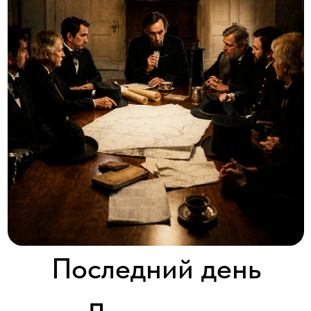
Последний день
Линкольна
Lincoln’s Last Day
2016 │ США │ HD │ 1 серия x 60'
Смотреть
14 апреля 2015 года исполнилось ровно 150 лет с того дня, как
Авраама Линкольна сразила пуля в Театре Форда. Через
несколько часов, утром 15 апреля, он умер. Через полтора
столетия Линкольном восхищаются больше, чем при его жизни.