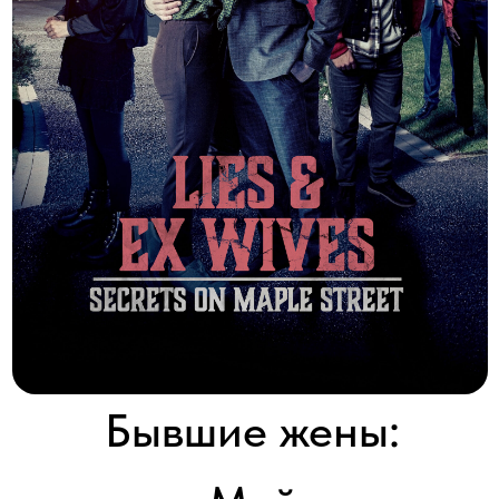
Бывшие жены:
секреты Мейпл-стрит
Lies and Ex Wives: Secrets on Maple Street
2020 │ Канада │ HD │ 90 минут
Смотреть
Когда Кэти начала встречаться со своим разведенным соседом,
она была готова терпеть сплетни с Мейпл-стрит об их
отношениях.