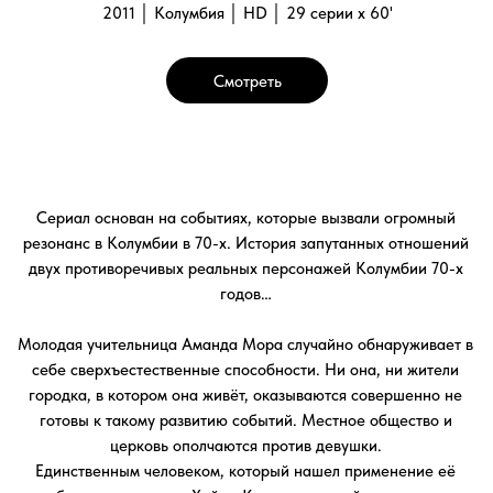
городка, в котором она живёт, оказываются совершенно не
готовы к такому развитию событий. Местное общество и
церковь ополчаются против девушки.
Единственным человеком, который нашел применение её
способностям, оказался Хайме Крус, известный наркоторговец.
При помощи Аманды он входит в доверие к губернатору
местного департамента, и вместе они создают преступный
синдикат, обладающий почти безграничной властью… Власть,
как известно, развращает, и никто из действующих лиц не
может остановиться, но в дело вмешивается любовь…