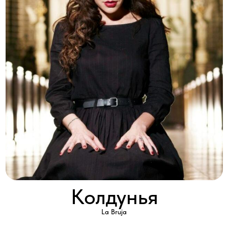
Колдунья
La Bruja
2011 │ Колумбия │ HD │ 29 серии x 60'
Смотреть
Сериал основан на событиях, которые вызвали огромный
резонанс в Колумбии в 70-х. История запутанных отношений
двух противоречивых реальных персонажей Колумбии 70-х
годов…
Молодая учительница Аманда Мора случайно обнаруживает в
себе сверхъестественные способности. Ни она, ни жители