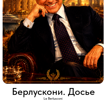
Берлускони. Досье
La Berlusconi
2010 │ Франция │ SD │ 1 серия x 60'
Смотреть
В этом фильме мы увидим историю восхождения
мультимиллиардера и самого противоречивого политического
деятеля современной Европы, Сильвио Берлускони.
Газетчики называют его «старым лисом» и «мафиозо,
притворяющимся отцом нации», а рецептом его успеха: «полное
отсутствие угрызений совести в комбинации с абсолютным
пренебрежением к закону»…