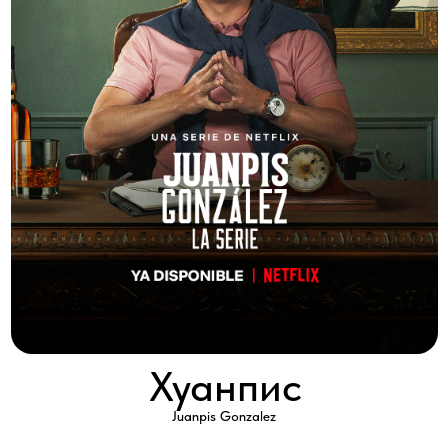
Хуанпис
Juanpis Gonzalez
2022 │ Колумбия │ HD │ 10 серии x 30'
Смотреть
Самому избалованному человеку в Колумбии Хуанпису
Гонсалесу предстоит пройти сложное испытание, чтобы
доказать своему деду готовность стать наследником семейного
состояния.
Благодаря этому он вдруг находит то, что, по его мнению, и
есть его настоящее призвание: он будет заниматься политикой,