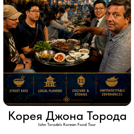
Корея Джона Торода
John Torode’s Korean Food Tour
2017 │ Великобритания │ HD │ 10 серий x 60'
Смотреть
Шеф-повар Джон Тород представляет новую программу,
состоящую из десяти серий, посвященную корейской кухне.
Он путешествует по горам, городам, селам и побережьям
Южной Кореи, чтобы досконально изучить некоторые из
лучших блюд этой страны. Затем на своей кухне в Сеуле он
создает собственную версию традиционных корейских блюд,
добавив нотку современности. Это и суп из женьшеня и ледяной