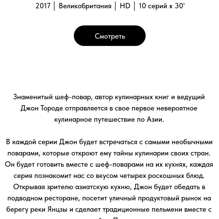
серия познакомит нас со вкусом четырех роскошных блюд.
Открывая зрителю азиатскую кухню, Джон будет обедать в
подводном ресторане, посетит уличный продуктовый рынок на
берегу реки Янцзы и сделает традиционные пельмени вместе с
семьей из Пекина.
Внесите вкус и аромат Азии в вашу собственную кулинарию,
исследуйте вместе с нами самые невероятные места этого
прекрасного континента!