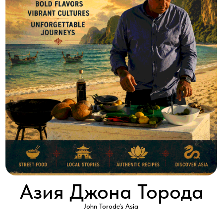
Азия Джона Торода
John Torode’s Asia
2017 │ Великобритания │ HD │ 10 серий x 30'
Смотреть
Знаменитый шеф-повар, автор кулинарных книг и ведущий
Джон Тороде отправляется в свое первое невероятное
кулинарное путешествие по Азии.
В каждой серии Джон будет встречаться с самыми необычными
поварами, которые откроют ему тайны кулинарии своих стран.
Он будет готовить вместе с шеф-поварами на их кухнях, каждая