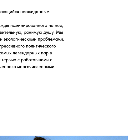
ми проблемами.
литического
ных пар в
тавшими с
численными