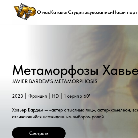
О нас
Каталог
Студия звукозаписи
Наши парт
Метаморфозы Хавьера
JAVIER BARDEM'S METAMORPHOSIS
2023 │ Франция │ HD │ 1 серия x 60'
Хавьер Бардем — «актер с тысячью лиц», актер-хамелеон, всемирно 
отличающийся неожиданным выбором ролей.
Смотреть