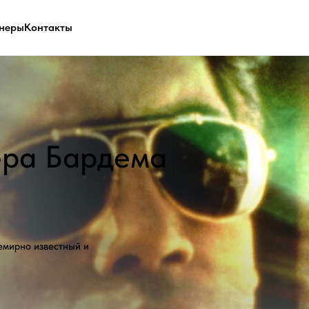
неры
Контакты
 Бардема
известный и