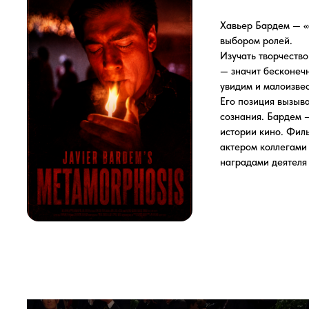
увидим и малоизвестную с
Его позиция вызывает разн
сознания. Бардем — спутни
истории кино. Фильм, соче
актером коллегами и режис
наградами деятеля киноинд