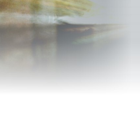
иданным
анного на неё,
нимую душу. Мы