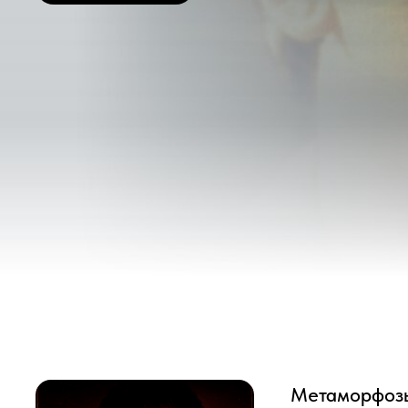
Метаморфозы Хав
Хавьер Бардем — «актер с
выбором ролей.
Изучать творчество и жизн
— значит бесконечно восхи