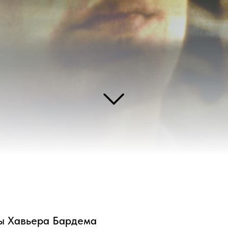
ьера Бардема
 тысячью лиц», актер-хамелеон, всемирно известный и отличающийся неож
ь Хавьера Бардема, удостоенного премии «Оскар» и четырежды номиниров
щаться актерской игрой, и в то же время ощущать его чувствительную, ра