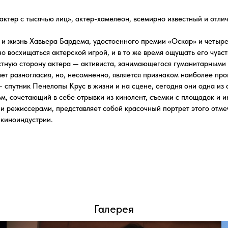
торону актера — активиста, занимающегося гуманитарными и экологически
огласия, но, несомненно, является признаком наиболее прогрессивного по
к Пенелопы Крус в жизни и на сцене, сегодня они одна из самых легендар
тающий в себе отрывки из кинолент, съемки с площадок и интервью с рабо
серами, представляет собой красочный портрет этого отмеченного много
устрии.
Галерея