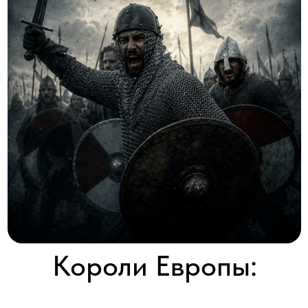
Короли Европы:
последние воины
Europe’s last warrior kings
2016 │ Великобритания │ HD │ 3 серии x 60'
Смотреть
Известный британский историк и телеведущий Дэн Сноу
расследует политические интриги, драмы и предательства
внутри кланов викингов, англосаксов и нормандцев, которые
привели к войне и битве при Гастингсе.