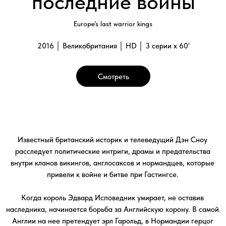
Когда король Эдвард Исповедник умирает, не оставив
наследника, начинается борьба за Английскую корону. В самой
Англии на нее претендует эрл Гарольд, в Нормандии герцог
Уильям считает, что престол обещан ему, а в Норвегии король
викингов Харальд Гардрад также видит себя королем Англии.
После нескольких месяцев осады и сражений, две армии
соберутся в битве в Сассексе 14 октября 1066 года. Ее итог
навсегда изменит исторический ход событий в Англии и Европе.