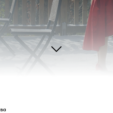
ина Франческа вынуждена отменить открытие своего нового итальянского ре
стям, которые планировали присутствовать, и решает взять всё в свои руки.