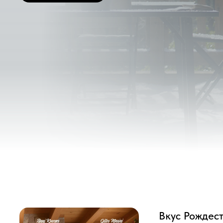
Вкус Рождества
Натали узнает, что ее куз
Рождества.
Натали сочувствует всем го