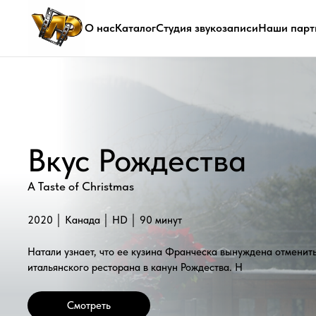
О нас
Каталог
Студия звукозаписи
Наши парт
Вкус Рождества
A Taste of Christmas
2020 │ Канада │ HD │ 90 минут
Натали узнает, что ее кузина Франческа вынуждена отменить открыт
итальянского ресторана в канун Рождества. Н
Смотреть