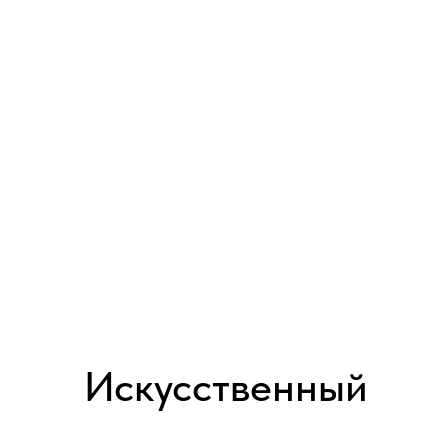
Искусственный
интеллект или
человеческий мозг:
AI VS HUMAN BRAIN
2018 │ Франция │ HD │ 1 серия x 60'
Смотреть
В 2014 года физик Стивен Хокинг и другие ведущие ученые