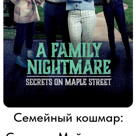
Семейный кошмар:
Секреты Мейпл-стрит
A Family Nightmare: Secrets on Maple Street
2024 │ Канада │ HD │ 90 минут
Смотреть
Вернувшись утром домой на Мейпл-стрит после алкогольной
вечеринки, старшеклассница Бриттани внезапно теряет
сознание от удара невидимого злоумышленника.