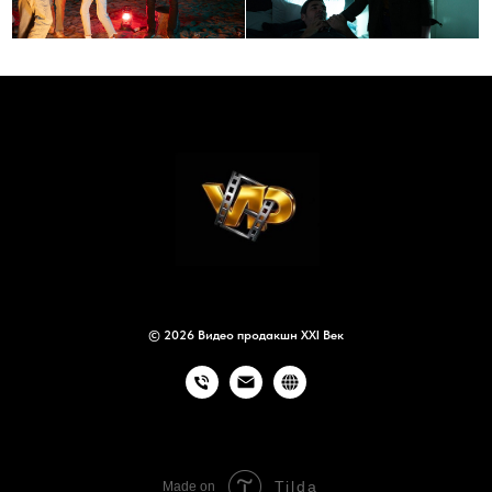
© 2026 Видео продакшн XXI Век
Tilda
Made on